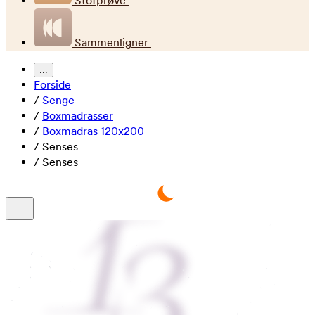
Stofprøve
Sammenligner
...
Forside
/
Senge
/
Boxmadrasser
/
Boxmadras 120x200
/
Senses
/
Senses