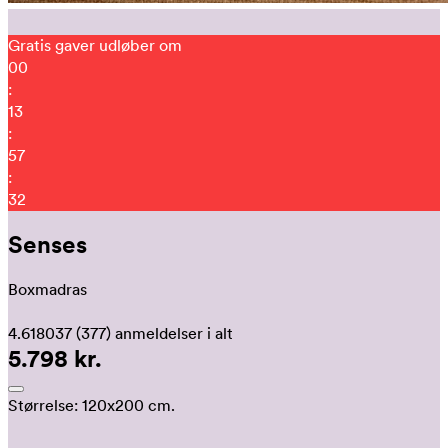
Gratis gaver udløber om
00
:
13
:
57
:
24
Senses
Boxmadras
4.618037
(377)
anmeldelser i alt
5.798 kr.
Størrelse:
120x200 cm.