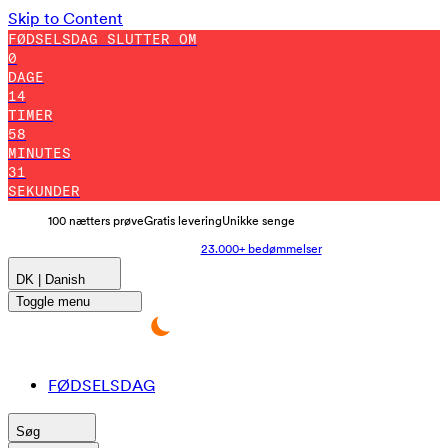
Skip to Content
FØDSELSDAG SLUTTER OM
0
DAGE
14
TIMER
58
MINUTES
24
SEKUNDER
100 nætters prøve
Gratis levering
Unikke senge
23.000+ bedømmelser
DK | Danish
Toggle menu
FØDSELSDAG
Søg