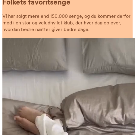
Folkets favoritsenge
Vi har solgt mere end 150.000 senge, og du kommer derfor
med i en stor og veludhvilet klub, der hver dag oplever,
hvordan bedre nætter giver bedre dage.