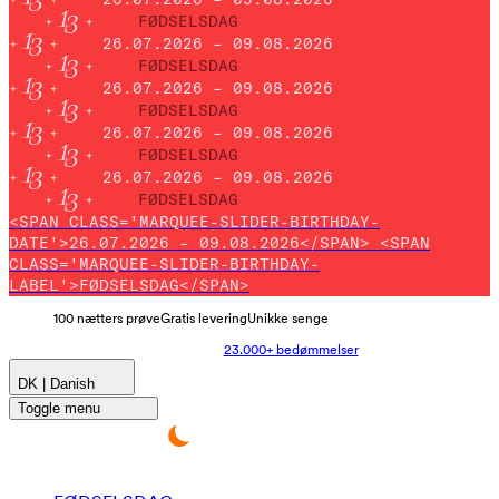
FØDSELSDAG
26.07.2026 – 09.08.2026
FØDSELSDAG
26.07.2026 – 09.08.2026
FØDSELSDAG
26.07.2026 – 09.08.2026
FØDSELSDAG
26.07.2026 – 09.08.2026
FØDSELSDAG
<SPAN CLASS='MARQUEE-SLIDER-BIRTHDAY-
DATE'>26.07.2026 – 09.08.2026</SPAN> <SPAN
CLASS='MARQUEE-SLIDER-BIRTHDAY-
LABEL'>FØDSELSDAG</SPAN>
100 nætters prøve
Gratis levering
Unikke senge
23.000+ bedømmelser
DK | Danish
Toggle menu