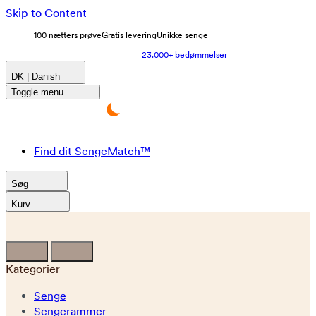
Skip to Content
100 nætters prøve
Gratis levering
Unikke senge
23.000+ bedømmelser
DK | Danish
Toggle menu
Find dit SengeMatch™
Søg
Kurv
Kategorier
Senge
Sengerammer