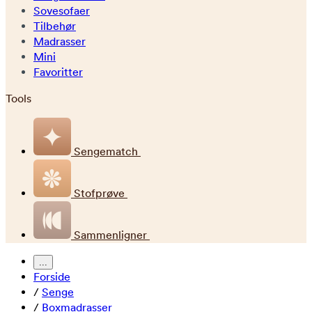
Sovesofaer
Tilbehør
Madrasser
Mini
Favoritter
Tools
Sengematch
Stofprøve
Sammenligner
...
Forside
/
Senge
/
Boxmadrasser