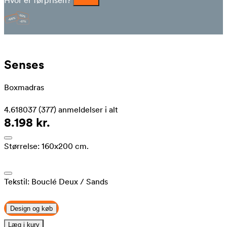
Hvor er førprisen?
Senses
Boxmadras
4.618037
(377)
anmeldelser i alt
8.198 kr.
Størrelse:
160x200 cm.
Tekstil:
Bouclé Deux
/ Sands
Design og køb
Læg i kurv