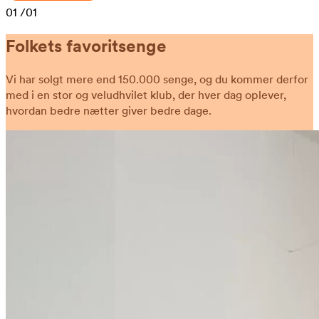
01
/01
Folkets favoritsenge
Vi har solgt mere end 150.000 senge, og du kommer derfor
med i en stor og veludhvilet klub, der hver dag oplever,
hvordan bedre nætter giver bedre dage.