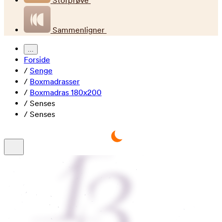
Stofprøve
Sammenligner
...
Forside
/
Senge
/
Boxmadrasser
/
Boxmadras 180x200
/
Senses
/
Senses