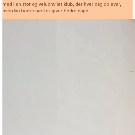
med i en stor og veludhvilet klub, der hver dag oplever,
hvordan bedre nætter giver bedre dage.