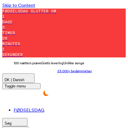
Skip to Content
FØDSELSDAG SLUTTER OM
1
DAGE
3
TIMER
25
MINUTES
52
SEKUNDER
100 nætters prøve
Gratis levering
Unikke senge
23.000+ bedømmelser
DK | Danish
Toggle menu
FØDSELSDAG
Søg