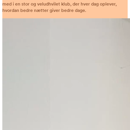
med i en stor og veludhvilet klub, der hver dag oplever,
hvordan bedre nætter giver bedre dage.