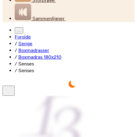
Stofprøve
Sammenligner
...
Forside
/
Senge
/
Boxmadrasser
/
Boxmadras 180x210
/
Senses
/
Senses