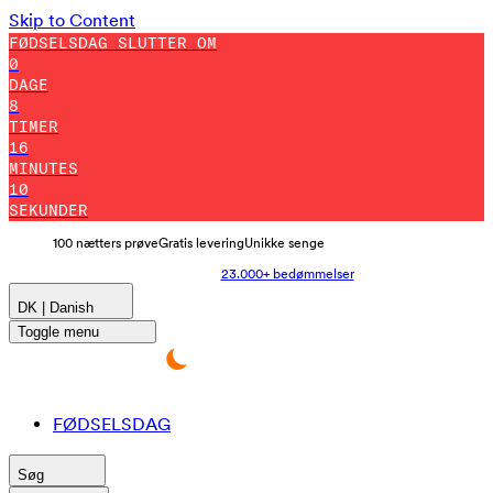
Skip to Content
FØDSELSDAG SLUTTER OM
0
DAGE
8
TIMER
16
MINUTES
0
SEKUNDER
100 nætters prøve
Gratis levering
Unikke senge
23.000+ bedømmelser
DK | Danish
Toggle menu
FØDSELSDAG
Søg