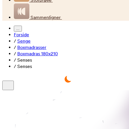
Stofprøve
Sammenligner
...
Forside
/
Senge
/
Boxmadrasser
/
Boxmadras 180x210
/
Senses
/
Senses