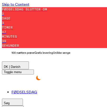
Skip to Content
FØDSELSDAG SLUTTER OM
2
DAGE
3
TIMER
47
MINUTES
37
SEKUNDER
100 nætters prøve
Gratis levering
Unikke senge
DK | Danish
Toggle menu
FØDSELSDAG
Søg