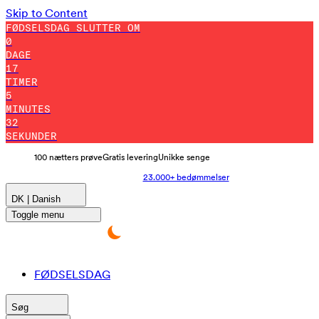
Skip to Content
FØDSELSDAG SLUTTER OM
0
DAGE
17
TIMER
5
MINUTES
22
SEKUNDER
100 nætters prøve
Gratis levering
Unikke senge
23.000+ bedømmelser
DK | Danish
Toggle menu
FØDSELSDAG
Søg