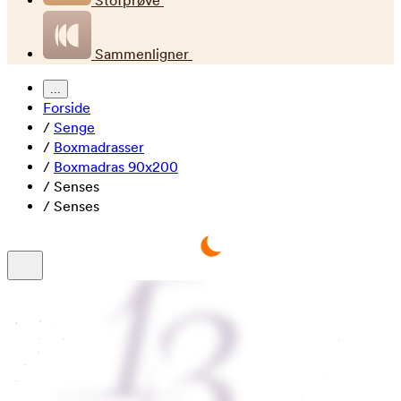
Stofprøve
Sammenligner
...
Forside
/
Senge
/
Boxmadrasser
/
Boxmadras 90x200
/
Senses
/
Senses