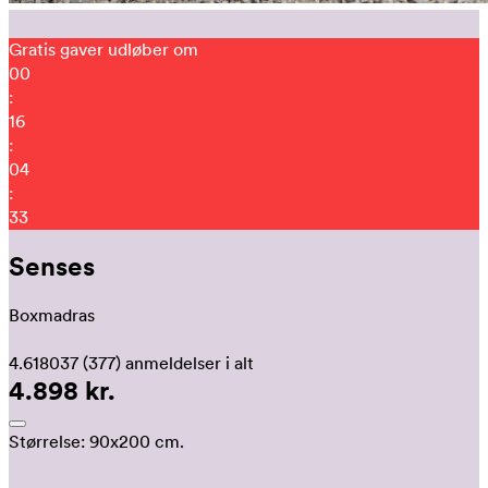
Gratis gaver udløber om
00
:
16
:
04
:
23
Senses
Boxmadras
4.618037
(377)
anmeldelser i alt
4.898 kr.
Størrelse:
90x200 cm.