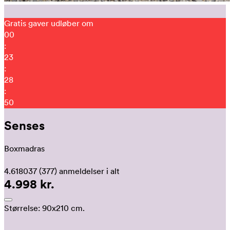
Gratis gaver udløber om
00
:
23
:
28
:
41
Senses
Boxmadras
4.618037
(377)
anmeldelser i alt
4.998 kr.
Størrelse:
90x210 cm.