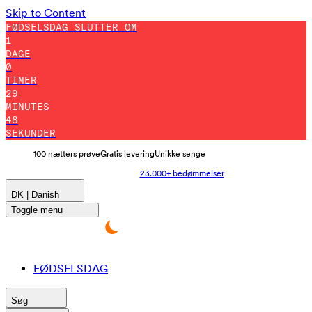
Skip to Content
FØDSELSDAG SLUTTER OM
1
DAGE
0
TIMER
29
MINUTES
39
SEKUNDER
100 nætters prøve
Gratis levering
Unikke senge
23.000+ bedømmelser
DK | Danish
Toggle menu
FØDSELSDAG
Søg