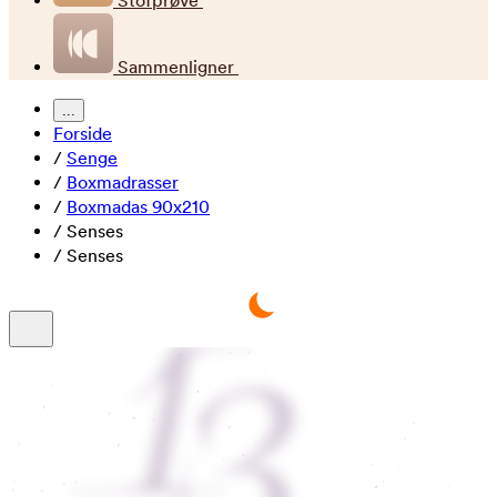
Stofprøve
Sammenligner
...
Forside
/
Senge
/
Boxmadrasser
/
Boxmadas 90x210
/
Senses
/
Senses