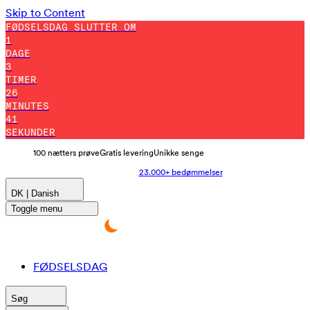
Skip to Content
FØDSELSDAG SLUTTER OM
1
DAGE
3
TIMER
26
MINUTES
30
SEKUNDER
100 nætters prøve
Gratis levering
Unikke senge
23.000+ bedømmelser
DK | Danish
Toggle menu
FØDSELSDAG
Søg