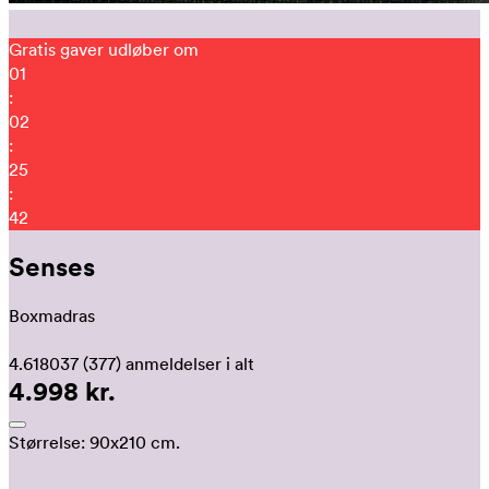
Gratis gaver udløber om
01
:
02
:
25
:
31
Senses
Boxmadras
4.618037
(377)
anmeldelser i alt
4.998 kr.
Størrelse:
90x210 cm.