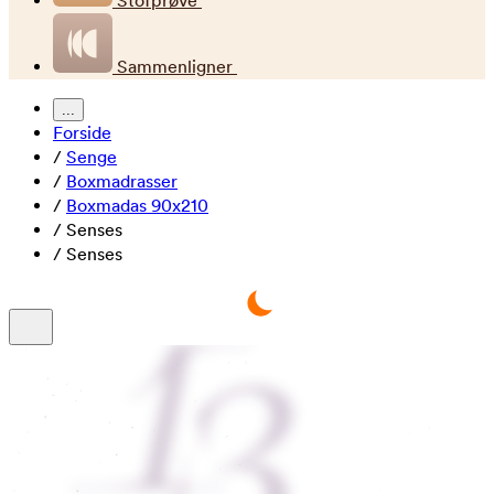
Stofprøve
Sammenligner
...
Forside
/
Senge
/
Boxmadrasser
/
Boxmadas 90x210
/
Senses
/
Senses