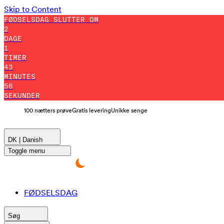
Skip to Content
FØDSELSDAG SLUTTER OM
2
DAGE
1
TIMER
43
MINUTES
55
SEKUNDER
100 nætters prøve
Gratis levering
Unikke senge
DK | Danish
Toggle menu
FØDSELSDAG
Søg