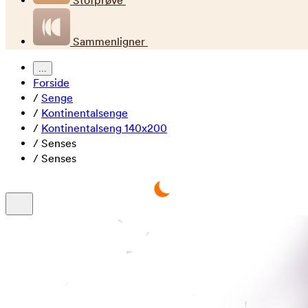
Stofprøve
Sammenligner
...
Forside
/
Senge
/
Kontinentalsenge
/
Kontinentalseng 140x200
/
Senses
/
Senses