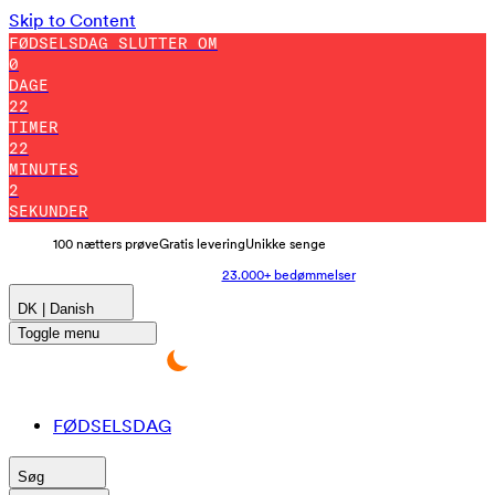
Skip to Content
FØDSELSDAG SLUTTER OM
0
DAGE
22
TIMER
21
MINUTES
54
SEKUNDER
100 nætters prøve
Gratis levering
Unikke senge
23.000+ bedømmelser
DK | Danish
Toggle menu
FØDSELSDAG
Søg