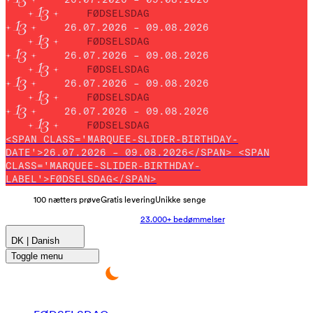
FØDSELSDAG
26.07.2026 – 09.08.2026
FØDSELSDAG
26.07.2026 – 09.08.2026
FØDSELSDAG
26.07.2026 – 09.08.2026
FØDSELSDAG
26.07.2026 – 09.08.2026
FØDSELSDAG
<SPAN CLASS='MARQUEE-SLIDER-BIRTHDAY-
DATE'>26.07.2026 – 09.08.2026</SPAN> <SPAN
CLASS='MARQUEE-SLIDER-BIRTHDAY-
LABEL'>FØDSELSDAG</SPAN>
100 nætters prøve
Gratis levering
Unikke senge
23.000+ bedømmelser
DK | Danish
Toggle menu