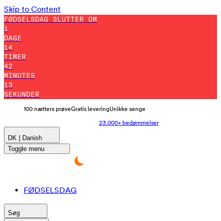
Skip to Content
FØDSELSDAG SLUTTER OM
1
DAGE
14
TIMER
42
MINUTES
3
SEKUNDER
100 nætters prøve
Gratis levering
Unikke senge
23.000+ bedømmelser
DK | Danish
Toggle menu
FØDSELSDAG
Søg