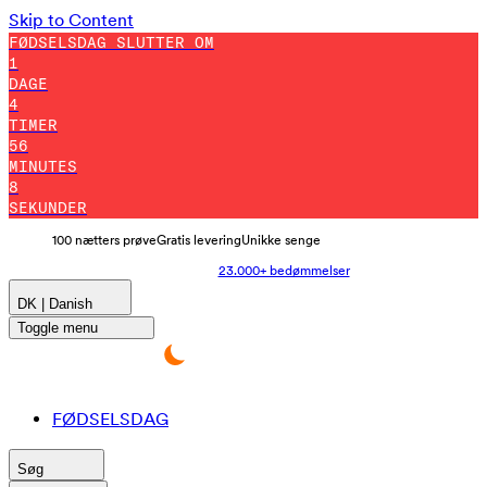
Skip to Content
FØDSELSDAG SLUTTER OM
1
DAGE
4
TIMER
56
MINUTES
0
SEKUNDER
100 nætters prøve
Gratis levering
Unikke senge
23.000+ bedømmelser
DK | Danish
Toggle menu
FØDSELSDAG
Søg