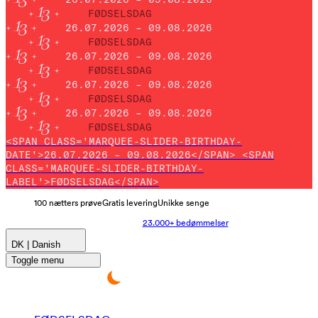
FØDSELSDAG
26.07.2026 – 09.08.2026
FØDSELSDAG
26.07.2026 – 09.08.2026
FØDSELSDAG
26.07.2026 – 09.08.2026
FØDSELSDAG
26.07.2026 – 09.08.2026
FØDSELSDAG
<SPAN CLASS='MARQUEE-SLIDER-BIRTHDAY-
DATE'>26.07.2026 – 09.08.2026</SPAN> <SPAN
CLASS='MARQUEE-SLIDER-BIRTHDAY-
LABEL'>FØDSELSDAG</SPAN>
100 nætters prøve
Gratis levering
Unikke senge
23.000+ bedømmelser
DK | Danish
Toggle menu