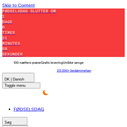
Skip to Content
FØDSELSDAG SLUTTER OM
1
DAGE
6
TIMER
21
MINUTES
47
SEKUNDER
100 nætters prøve
Gratis levering
Unikke senge
23.000+ bedømmelser
DK | Danish
Toggle menu
FØDSELSDAG
Søg