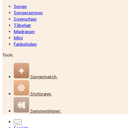
Senge
Sengerammer
Sovesofaer
Tilbehør
Madrasser
Mini
Fødselsdag
Tools
Sengematch
Stofprøve
Sammenligner
...