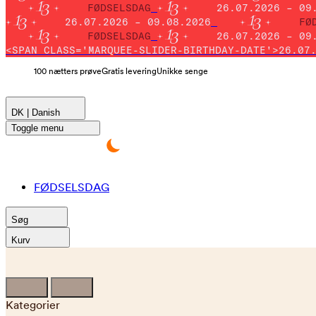
FØDSELSDAG
26.07.2026 – 09
26.07.2026 – 09.08.2026
FØ
FØDSELSDAG
26.07.2026 – 09
<SPAN CLASS='MARQUEE-SLIDER-BIRTHDAY-DATE'>26.07
100 nætters prøve
Gratis levering
Unikke senge
DK | Danish
Toggle menu
FØDSELSDAG
Søg
Kurv
Kategorier