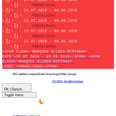
FØDSELSDAG
26.07.2026 – 09.08.2026
FØDSELSDAG
26.07.2026 – 09.08.2026
FØDSELSDAG
26.07.2026 – 09.08.2026
FØDSELSDAG
26.07.2026 – 09.08.2026
FØDSELSDAG
<SPAN CLASS='MARQUEE-SLIDER-BIRTHDAY-
DATE'>26.07.2026 – 09.08.2026</SPAN> <SPAN
CLASS='MARQUEE-SLIDER-BIRTHDAY-
LABEL'>FØDSELSDAG</SPAN>
100 nætters prøve
Gratis levering
Unikke senge
23.000+ bedømmelser
DK | Danish
Toggle menu