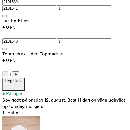
Fasthed:
Fast
+ 0 kr.
Topmadras:
Uden Topmadras
+ 0 kr.
1
-
+
Læg i kurv
•
På lager
Sov godt på onsdag 12. august.
Bestil i dag og vågn udhvilet
op torsdag morgen.
Tilbehør