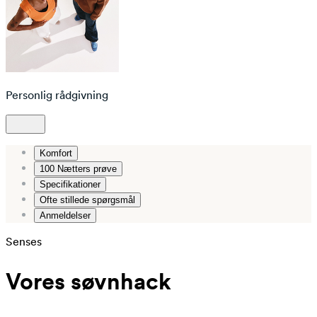
Personlig rådgivning
Komfort
100 Nætters prøve
Specifikationer
Ofte stillede spørgsmål
Anmeldelser
Senses
Vores søvnhack