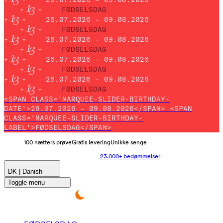
FØDSELSDAG
26.07.2026 – 09.08.2026
FØDSELSDAG
26.07.2026 – 09.08.2026
FØDSELSDAG
26.07.2026 – 09.08.2026
FØDSELSDAG
26.07.2026 – 09.08.2026
FØDSELSDAG
<SPAN CLASS='MARQUEE-SLIDER-BIRTHDAY-
DATE'>26.07.2026 – 09.08.2026</SPAN> <SPAN
CLASS='MARQUEE-SLIDER-BIRTHDAY-
LABEL'>FØDSELSDAG</SPAN>
100 nætters prøve
Gratis levering
Unikke senge
23.000+ bedømmelser
DK | Danish
Toggle menu