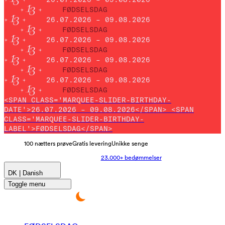
FØDSELSDAG
26.07.2026 – 09.08.2026
FØDSELSDAG
26.07.2026 – 09.08.2026
FØDSELSDAG
26.07.2026 – 09.08.2026
FØDSELSDAG
26.07.2026 – 09.08.2026
FØDSELSDAG
<SPAN CLASS='MARQUEE-SLIDER-BIRTHDAY-
DATE'>26.07.2026 – 09.08.2026</SPAN> <SPAN
CLASS='MARQUEE-SLIDER-BIRTHDAY-
LABEL'>FØDSELSDAG</SPAN>
100 nætters prøve
Gratis levering
Unikke senge
23.000+ bedømmelser
DK | Danish
Toggle menu