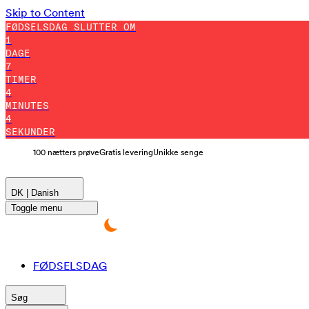
Skip to Content
FØDSELSDAG SLUTTER OM
1
DAGE
7
TIMER
4
MINUTES
3
SEKUNDER
100 nætters prøve
Gratis levering
Unikke senge
DK | Danish
Toggle menu
FØDSELSDAG
Søg