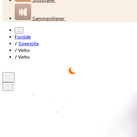
Stofprøve
Sammenligner
...
Forside
/
Sovesofa
/
Velto
/
Velto