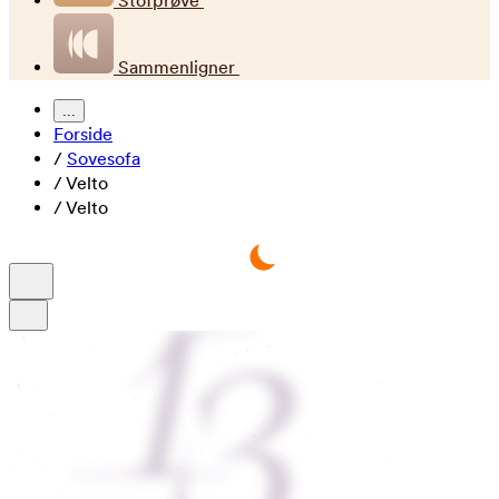
Stofprøve
Sammenligner
...
Forside
/
Sovesofa
/
Velto
/
Velto