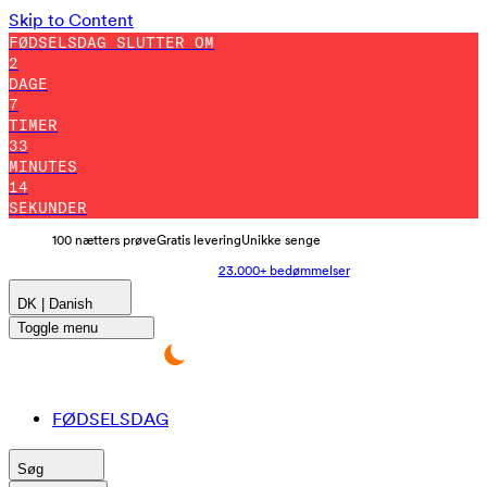
Skip to Content
FØDSELSDAG SLUTTER OM
2
DAGE
7
TIMER
33
MINUTES
7
SEKUNDER
100 nætters prøve
Gratis levering
Unikke senge
23.000+ bedømmelser
DK | Danish
Toggle menu
FØDSELSDAG
Søg