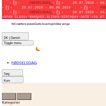
FØDSELSDAG
26.07.2026 – 09
26.07.2026 – 09.08.2026
FØ
FØDSELSDAG
26.07.2026 – 09
<SPAN CLASS='MARQUEE-SLIDER-BIRTHDAY-DATE'>26.07
100 nætters prøve
Gratis levering
Unikke senge
DK | Danish
Toggle menu
FØDSELSDAG
Søg
Kurv
Kategorier