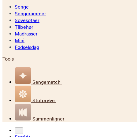
Senge
Sengerammer
Sovesofaer
Tilbehør
Madrasser
Mini
Fødselsdag
Tools
Sengematch
Stofprøve
Sammenligner
...