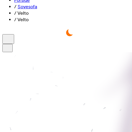
Forside
/
Sovesofa
/
Velto
/
Velto