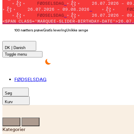
FØDSELSDAG
26.07.2026 – 09
26.07.2026 – 09.08.2026
FØ
FØDSELSDAG
26.07.2026 – 09
<SPAN CLASS='MARQUEE-SLIDER-BIRTHDAY-DATE'>26.07
100 nætters prøve
Gratis levering
Unikke senge
DK | Danish
Toggle menu
FØDSELSDAG
Søg
Kurv
Kategorier