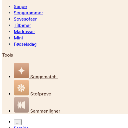
Senge
Sengerammer
Sovesofaer
Tilbehør
Madrasser
Mini
Fødselsdag
Tools
Sengematch
Stofprøve
Sammenligner
...