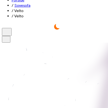
Forside
/
Sovesofa
/
Velto
/
Velto