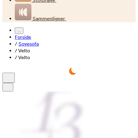
Stofprøve
Sammenligner
...
Forside
/
Sovesofa
/
Velto
/
Velto