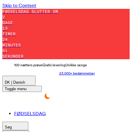
Skip to Content
FØDSELSDAG SLUTTER OM
2
DAGE
13
TIMER
24
MINUTES
46
SEKUNDER
100 nætters prøve
Gratis levering
Unikke senge
23.000+ bedømmelser
DK | Danish
Toggle menu
FØDSELSDAG
Søg