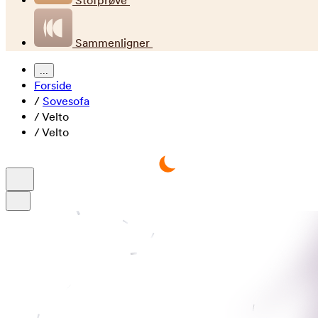
Stofprøve
Sammenligner
...
Forside
/
Sovesofa
/
Velto
/
Velto