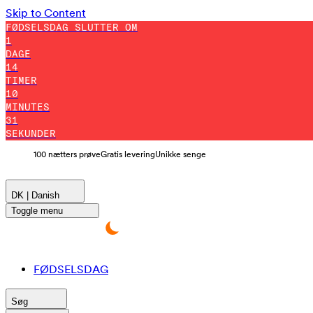
Skip to Content
FØDSELSDAG SLUTTER OM
1
DAGE
14
TIMER
10
MINUTES
30
SEKUNDER
100 nætters prøve
Gratis levering
Unikke senge
DK | Danish
Toggle menu
FØDSELSDAG
Søg