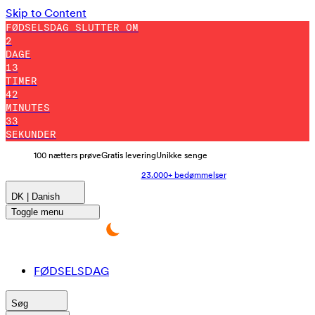
Skip to Content
FØDSELSDAG SLUTTER OM
2
DAGE
13
TIMER
42
MINUTES
29
SEKUNDER
100 nætters prøve
Gratis levering
Unikke senge
23.000+ bedømmelser
DK | Danish
Toggle menu
FØDSELSDAG
Søg