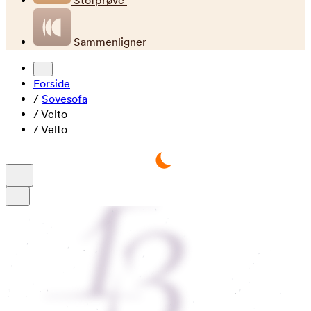
Stofprøve
Sammenligner
...
Forside
/
Sovesofa
/
Velto
/
Velto