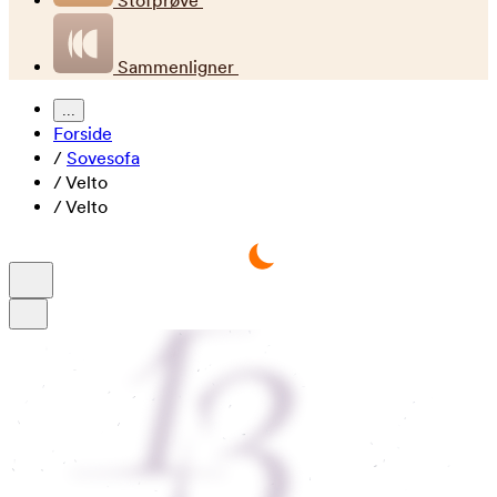
Stofprøve
Sammenligner
...
Forside
/
Sovesofa
/
Velto
/
Velto