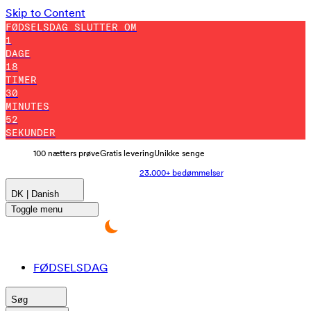
Skip to Content
FØDSELSDAG SLUTTER OM
1
DAGE
18
TIMER
30
MINUTES
47
SEKUNDER
100 nætters prøve
Gratis levering
Unikke senge
23.000+ bedømmelser
DK | Danish
Toggle menu
FØDSELSDAG
Søg