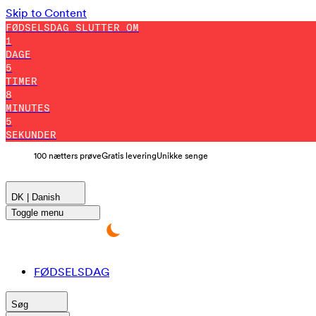
Skip to Content
FØDSELSDAG SLUTTER OM
1
DAGE
5
TIMER
8
MINUTES
4
SEKUNDER
100 nætters prøve
Gratis levering
Unikke senge
DK | Danish
Toggle menu
FØDSELSDAG
Søg