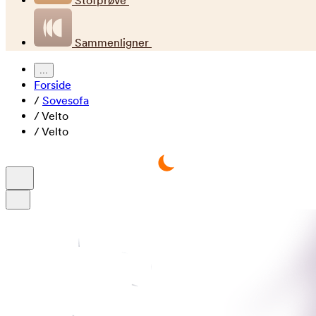
Stofprøve
Sammenligner
...
Forside
/
Sovesofa
/
Velto
/
Velto