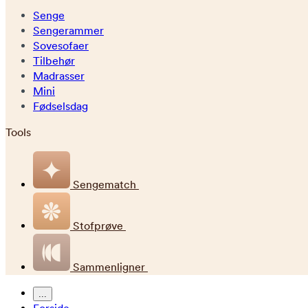
Senge
Sengerammer
Sovesofaer
Tilbehør
Madrasser
Mini
Fødselsdag
Tools
Sengematch
Stofprøve
Sammenligner
...