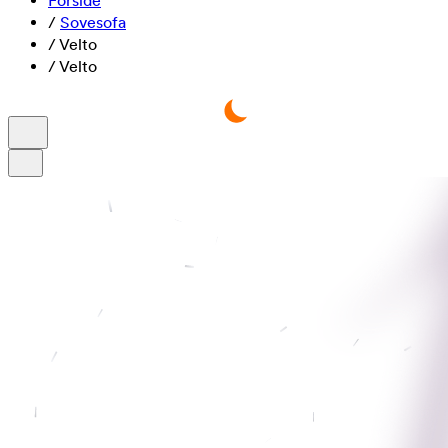
Forside
/
Sovesofa
/
Velto
/
Velto