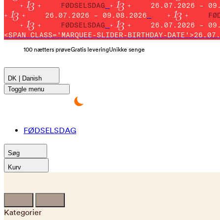
FØDSELSDAG
26.07.2026 – 09
26.07.2026 – 09.08.2026
FØ
FØDSELSDAG
26.07.2026 – 09
<SPAN CLASS='MARQUEE-SLIDER-BIRTHDAY-DATE'>26.07
100 nætters prøve
Gratis levering
Unikke senge
DK | Danish
Toggle menu
FØDSELSDAG
Søg
Kurv
Kategorier