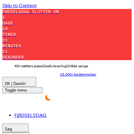
Skip to Content
FØDSELSDAG SLUTTER OM
1
DAGE
19
TIMER
21
MINUTES
5
SEKUNDER
100 nætters prøve
Gratis levering
Unikke senge
23.000+ bedømmelser
DK | Danish
Toggle menu
FØDSELSDAG
Søg