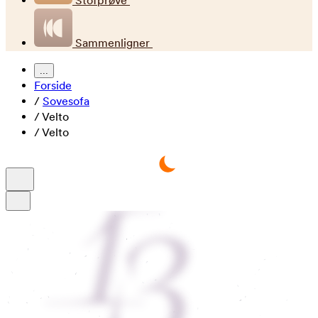
Stofprøve
Sammenligner
...
Forside
/
Sovesofa
/
Velto
/
Velto