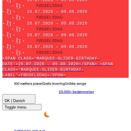
FØDSELSDAG
26.07.2026 – 09.08.2026
FØDSELSDAG
26.07.2026 – 09.08.2026
FØDSELSDAG
26.07.2026 – 09.08.2026
FØDSELSDAG
26.07.2026 – 09.08.2026
FØDSELSDAG
<SPAN CLASS='MARQUEE-SLIDER-BIRTHDAY-
DATE'>26.07.2026 – 09.08.2026</SPAN> <SPAN
CLASS='MARQUEE-SLIDER-BIRTHDAY-
LABEL'>FØDSELSDAG</SPAN>
100 nætters prøve
Gratis levering
Unikke senge
23.000+ bedømmelser
DK | Danish
Toggle menu