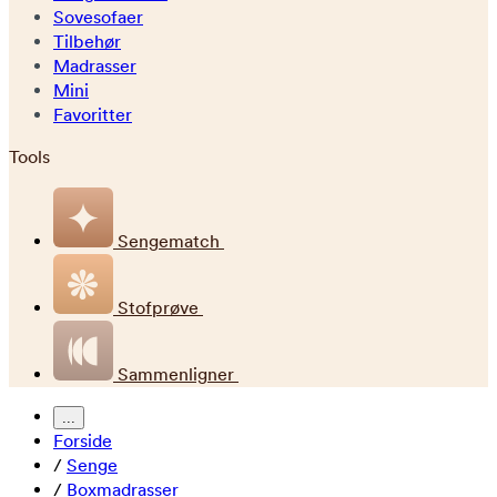
Sovesofaer
Tilbehør
Madrasser
Mini
Favoritter
Tools
Sengematch
Stofprøve
Sammenligner
...
Forside
/
Senge
/
Boxmadrasser