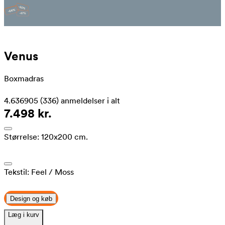
Venus
Boxmadras
4.636905
(336)
anmeldelser i alt
7.498 kr.
Størrelse:
120x200 cm.
Tekstil:
Feel
/ Moss
Design og køb
Læg i kurv