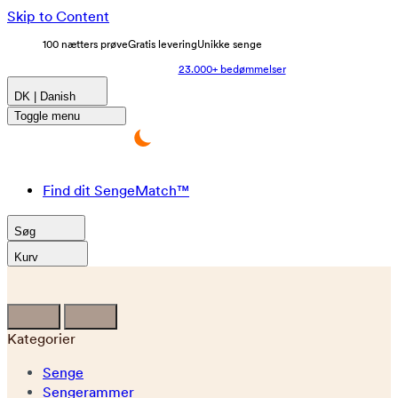
Skip to Content
100 nætters prøve
Gratis levering
Unikke senge
23.000+ bedømmelser
DK | Danish
Toggle menu
Find dit SengeMatch™
Søg
Kurv
Kategorier
Senge
Sengerammer