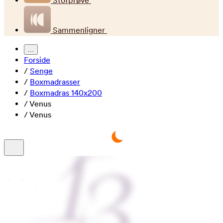
Stofprøve
Sammenligner
...
Forside
/
Senge
/
Boxmadrasser
/
Boxmadras 140x200
/
Venus
/
Venus