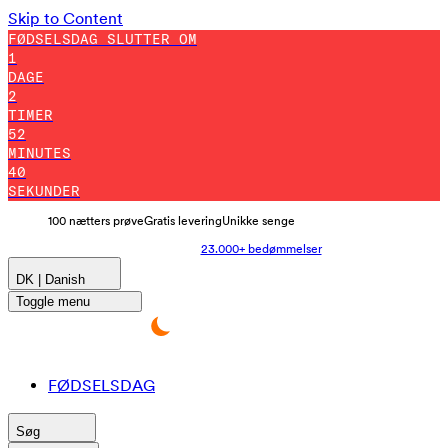
Skip to Content
FØDSELSDAG SLUTTER OM
1
DAGE
2
TIMER
52
MINUTES
34
SEKUNDER
100 nætters prøve
Gratis levering
Unikke senge
23.000+ bedømmelser
DK | Danish
Toggle menu
FØDSELSDAG
Søg