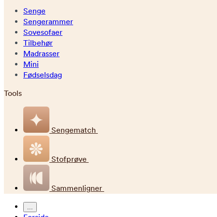
Senge
Sengerammer
Sovesofaer
Tilbehør
Madrasser
Mini
Fødselsdag
Tools
Sengematch
Stofprøve
Sammenligner
...