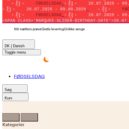
FØDSELSDAG
26.07.2026 – 09
26.07.2026 – 09.08.2026
FØ
FØDSELSDAG
26.07.2026 – 09
<SPAN CLASS='MARQUEE-SLIDER-BIRTHDAY-DATE'>26.07
100 nætters prøve
Gratis levering
Unikke senge
DK | Danish
Toggle menu
FØDSELSDAG
Søg
Kurv
Kategorier