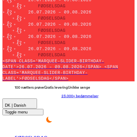
FØDSELSDAG
26.07.2026 – 09.08.2026
FØDSELSDAG
26.07.2026 – 09.08.2026
FØDSELSDAG
26.07.2026 – 09.08.2026
FØDSELSDAG
26.07.2026 – 09.08.2026
FØDSELSDAG
<SPAN CLASS='MARQUEE-SLIDER-BIRTHDAY-
DATE'>26.07.2026 – 09.08.2026</SPAN> <SPAN
CLASS='MARQUEE-SLIDER-BIRTHDAY-
LABEL'>FØDSELSDAG</SPAN>
100 nætters prøve
Gratis levering
Unikke senge
23.000+ bedømmelser
DK | Danish
Toggle menu