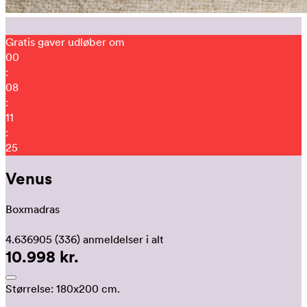
Gratis gaver udløber om
00
:
08
:
11
:
16
Venus
Boxmadras
4.636905
(336)
anmeldelser i alt
10.998 kr.
Størrelse:
180x200 cm.