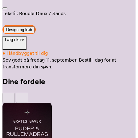
Tekstil:
Bouclé Deux
/ Sands
Design og køb
Læg i kurv
•
Håndbygget til dig
Sov godt på fredag 11. september.
Bestil i dag for at
transformere din søvn.
Dine fordele