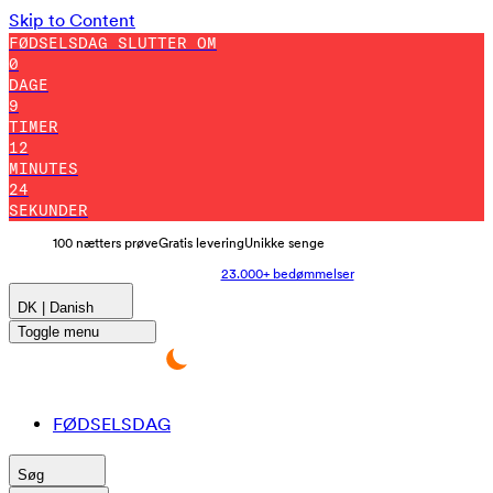
Skip to Content
FØDSELSDAG SLUTTER OM
0
DAGE
9
TIMER
12
MINUTES
15
SEKUNDER
100 nætters prøve
Gratis levering
Unikke senge
23.000+ bedømmelser
DK | Danish
Toggle menu
FØDSELSDAG
Søg