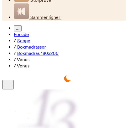
Stofprøve
Sammenligner
...
Forside
/
Senge
/
Boxmadrasser
/
Boxmadras 180x200
/
Venus
/
Venus