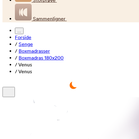
Stofprøve
Sammenligner
...
Forside
/
Senge
/
Boxmadrasser
/
Boxmadras 180x200
/
Venus
/
Venus