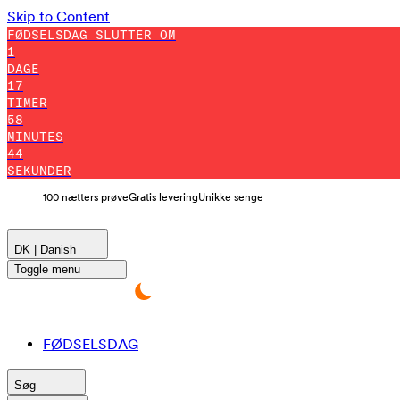
Skip to Content
FØDSELSDAG SLUTTER OM
1
DAGE
17
TIMER
58
MINUTES
43
SEKUNDER
100 nætters prøve
Gratis levering
Unikke senge
DK | Danish
Toggle menu
FØDSELSDAG
Søg