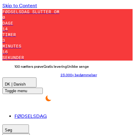
Skip to Content
FØDSELSDAG SLUTTER OM
0
DAGE
14
TIMER
3
MINUTES
8
SEKUNDER
100 nætters prøve
Gratis levering
Unikke senge
23.000+ bedømmelser
DK | Danish
Toggle menu
FØDSELSDAG
Søg