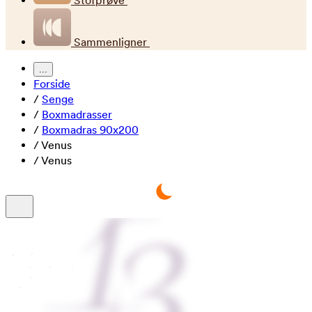
Stofprøve
Sammenligner
...
Forside
/
Senge
/
Boxmadrasser
/
Boxmadras 90x200
/
Venus
/
Venus