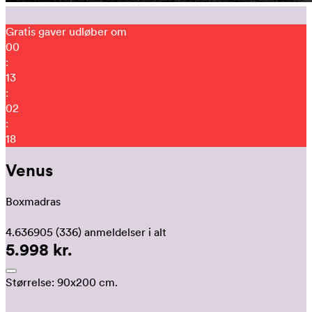
Gratis gaver udløber om
00
:
13
:
02
:
09
Venus
Boxmadras
4.636905
(336)
anmeldelser i alt
5.998 kr.
Størrelse:
90x200 cm.