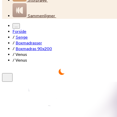
Stofprøve
Sammenligner
...
Forside
/
Senge
/
Boxmadrasser
/
Boxmadras 90x200
/
Venus
/
Venus