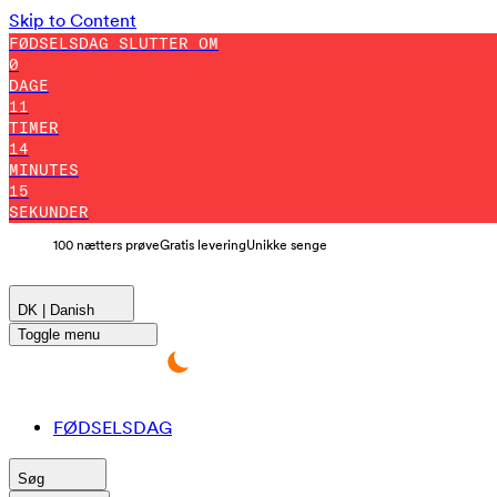
Skip to Content
FØDSELSDAG SLUTTER OM
0
DAGE
11
TIMER
14
MINUTES
13
SEKUNDER
100 nætters prøve
Gratis levering
Unikke senge
DK | Danish
Toggle menu
FØDSELSDAG
Søg