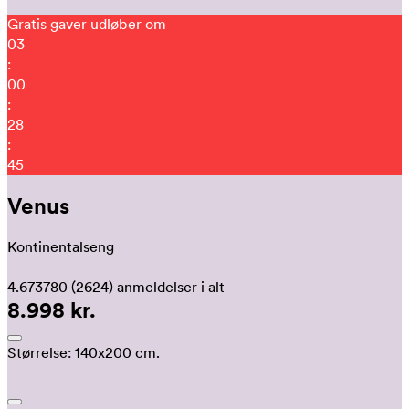
Gratis gaver udløber om
03
:
00
:
28
:
36
Venus
Kontinentalseng
4.673780
(2624)
anmeldelser i alt
8.998 kr.
Størrelse:
140x200 cm.