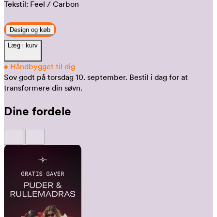
Tekstil:
Feel
/ Carbon
Design og køb
Læg i kurv
•
Håndbygget til dig
Sov godt på torsdag 10. september.
Bestil i dag for at
transformere din søvn.
Dine fordele