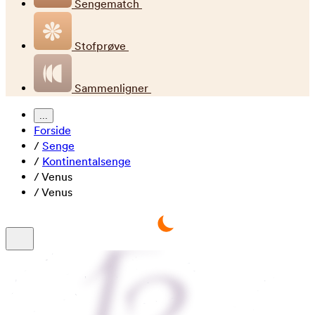
Sengematch
Stofprøve
Sammenligner
...
Forside
/
Senge
/
Kontinentalsenge
/
Venus
/
Venus