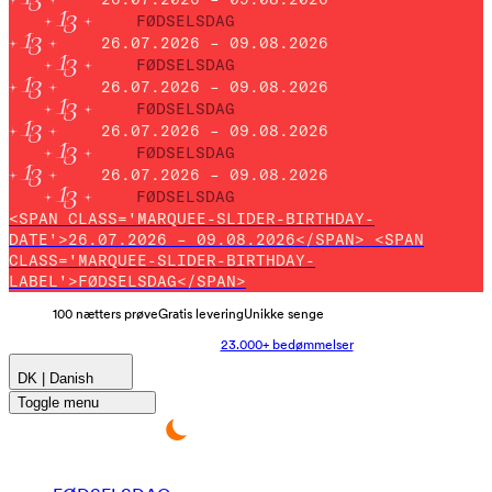
FØDSELSDAG
26.07.2026 – 09.08.2026
FØDSELSDAG
26.07.2026 – 09.08.2026
FØDSELSDAG
26.07.2026 – 09.08.2026
FØDSELSDAG
26.07.2026 – 09.08.2026
FØDSELSDAG
<SPAN CLASS='MARQUEE-SLIDER-BIRTHDAY-
DATE'>26.07.2026 – 09.08.2026</SPAN> <SPAN
CLASS='MARQUEE-SLIDER-BIRTHDAY-
LABEL'>FØDSELSDAG</SPAN>
100 nætters prøve
Gratis levering
Unikke senge
23.000+ bedømmelser
DK | Danish
Toggle menu