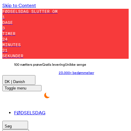
Skip to Content
FØDSELSDAG SLUTTER OM
1
DAGE
3
TIMER
24
MINUTES
12
SEKUNDER
100 nætters prøve
Gratis levering
Unikke senge
23.000+ bedømmelser
DK | Danish
Toggle menu
FØDSELSDAG
Søg