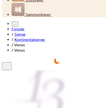
Stofprøve
Sammenligner
...
Forside
/
Senge
/
Kontinentalsenge
/
Venus
/
Venus