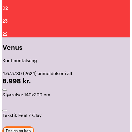
:
02
:
23
:
14
Venus
Kontinentalseng
4.673780
(2624)
anmeldelser i alt
8.998 kr.
Størrelse:
140x200 cm.
Tekstil:
Feel
/ Clay
Design og køb