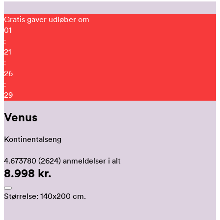
Gratis gaver udløber om
01
:
21
:
26
:
20
Venus
Kontinentalseng
4.673780
(2624)
anmeldelser i alt
8.998 kr.
Størrelse:
140x200 cm.