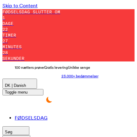
Skip to Content
FØDSELSDAG SLUTTER OM
1
DAGE
22
TIMER
27
MINUTES
18
SEKUNDER
100 nætters prøve
Gratis levering
Unikke senge
23.000+ bedømmelser
DK | Danish
Toggle menu
FØDSELSDAG
Søg