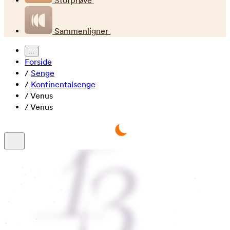
Stofprøve
Sammenligner
...
Forside
/
Senge
/
Kontinentalsenge
/
Venus
/
Venus