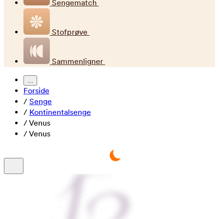
Sengematch
Stofprøve
Sammenligner
...
Forside
/
Senge
/
Kontinentalsenge
/
Venus
/
Venus