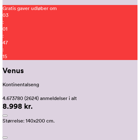
Gratis gaver udløber om
03
:
01
:
47
:
08
Venus
Kontinentalseng
4.673780
(2624)
anmeldelser i alt
8.998 kr.
Størrelse:
140x200 cm.