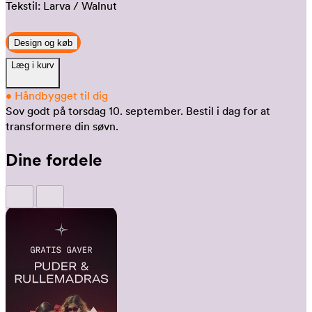
Tekstil:
Larva
/ Walnut
Design og køb
Læg i kurv
•
Håndbygget til dig
Sov godt på torsdag 10. september.
Bestil i dag for at
transformere din søvn.
Dine fordele