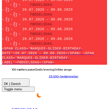
FØDSELSDAG
26.07.2026 – 09.08.2026
FØDSELSDAG
26.07.2026 – 09.08.2026
FØDSELSDAG
26.07.2026 – 09.08.2026
FØDSELSDAG
26.07.2026 – 09.08.2026
FØDSELSDAG
<SPAN CLASS='MARQUEE-SLIDER-BIRTHDAY-
DATE'>26.07.2026 – 09.08.2026</SPAN> <SPAN
CLASS='MARQUEE-SLIDER-BIRTHDAY-
LABEL'>FØDSELSDAG</SPAN>
100 nætters prøve
Gratis levering
Unikke senge
23.000+ bedømmelser
DK | Danish
Toggle menu