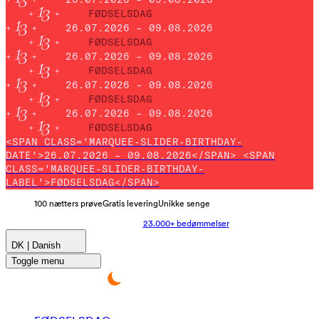
FØDSELSDAG
26.07.2026 – 09.08.2026
FØDSELSDAG
26.07.2026 – 09.08.2026
FØDSELSDAG
26.07.2026 – 09.08.2026
FØDSELSDAG
26.07.2026 – 09.08.2026
FØDSELSDAG
<SPAN CLASS='MARQUEE-SLIDER-BIRTHDAY-
DATE'>26.07.2026 – 09.08.2026</SPAN> <SPAN
CLASS='MARQUEE-SLIDER-BIRTHDAY-
LABEL'>FØDSELSDAG</SPAN>
100 nætters prøve
Gratis levering
Unikke senge
23.000+ bedømmelser
DK | Danish
Toggle menu