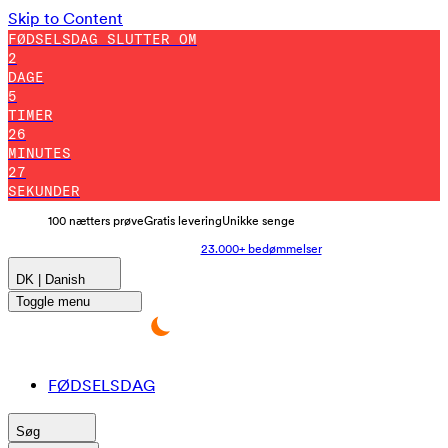
Skip to Content
FØDSELSDAG SLUTTER OM
2
DAGE
5
TIMER
26
MINUTES
16
SEKUNDER
100 nætters prøve
Gratis levering
Unikke senge
23.000+ bedømmelser
DK | Danish
Toggle menu
FØDSELSDAG
Søg