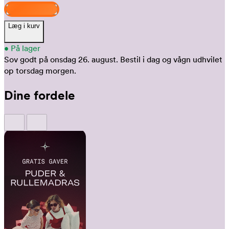
Design og køb
Læg i kurv
•
På lager
Sov godt på onsdag 26. august.
Bestil i dag og vågn udhvilet
op torsdag morgen.
Dine fordele