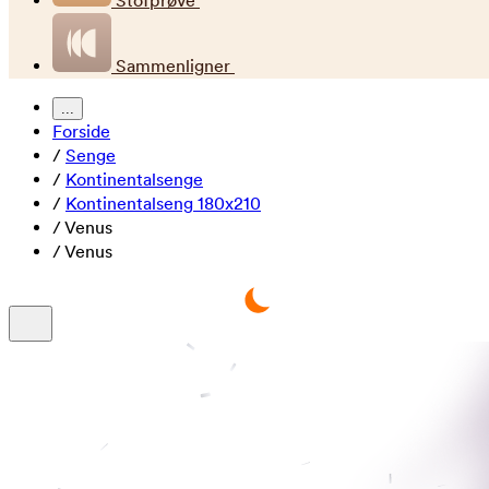
Stofprøve
Sammenligner
...
Forside
/
Senge
/
Kontinentalsenge
/
Kontinentalseng 180x210
/
Venus
/
Venus