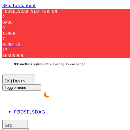
Skip to Content
FØDSELSDAG SLUTTER OM
2
DAGE
9
TIMER
7
MINUTES
15
SEKUNDER
100 nætters prøve
Gratis levering
Unikke senge
DK | Danish
Toggle menu
FØDSELSDAG
Søg