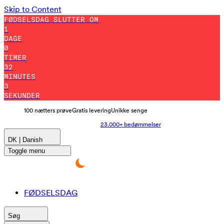
Skip to Content
FØDSELSDAG SLUTTER OM
1
DAGE
0
TIMER
31
MINUTES
54
SEKUNDER
100 nætters prøve
Gratis levering
Unikke senge
23.000+ bedømmelser
DK | Danish
Toggle menu
FØDSELSDAG
Søg