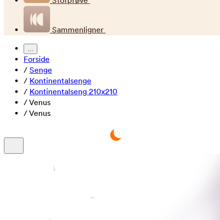
Stofprøve
Sammenligner
...
Forside
/
Senge
/
Kontinentalsenge
/
Kontinentalseng 210x210
/
Venus
/
Venus