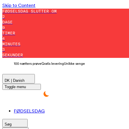
Skip to Content
FØDSELSDAG SLUTTER OM
2
DAGE
9
TIMER
4
MINUTES
1
SEKUNDER
100 nætters prøve
Gratis levering
Unikke senge
DK | Danish
Toggle menu
FØDSELSDAG
Søg